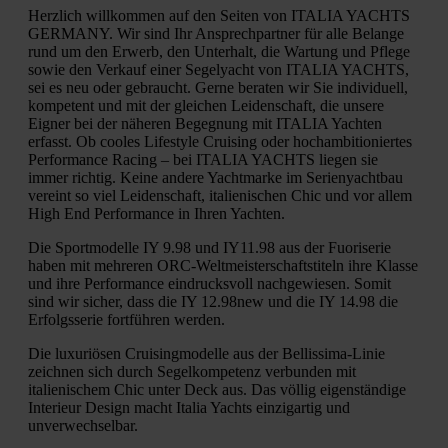
Herzlich willkommen auf den Seiten von ITALIA YACHTS
GERMANY. Wir sind Ihr Ansprechpartner für alle Belange
rund um den Erwerb, den Unterhalt, die Wartung und Pflege
sowie den Verkauf einer Segelyacht von ITALIA YACHTS,
sei es neu oder gebraucht. Gerne beraten wir Sie individuell,
kompetent und mit der gleichen Leidenschaft, die unsere
Eigner bei der näheren Begegnung mit ITALIA Yachten
erfasst. Ob cooles Lifestyle Cruising oder hochambitioniertes
Performance Racing – bei ITALIA YACHTS liegen sie
immer richtig. Keine andere Yachtmarke im Serienyachtbau
vereint so viel Leidenschaft, italienischen Chic und vor allem
High End Performance in Ihren Yachten.
Die Sportmodelle IY 9.98 und IY11.98 aus der Fuoriserie
haben mit mehreren ORC-Weltmeisterschaftstiteln ihre Klasse
und ihre Performance eindrucksvoll nachgewiesen. Somit
sind wir sicher, dass die IY 12.98new und die IY 14.98 die
Erfolgsserie fortführen werden.
Die luxuriösen Cruisingmodelle aus der Bellissima-Linie
zeichnen sich durch Segelkompetenz verbunden mit
italienischem Chic unter Deck aus. Das völlig eigenständige
Interieur Design macht Italia Yachts einzigartig und
unverwechselbar.