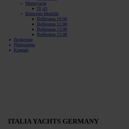
Motoryacht
IY 43
Bisherige Modelle
Bellissima 10.98
Bellissima 12.98
Bellissima 13.98
Bellissima 15.98
Brokerage
Philosophie
Kontakt
ITALIA YACHTS GERMANY