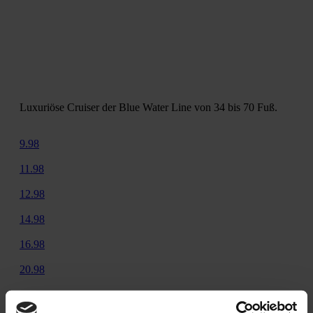
Bellissima
Luxuriöse Cruiser der Blue Water Line von 34 bis 70 Fuß.
9.98
11.98
12.98
14.98
16.98
20.98