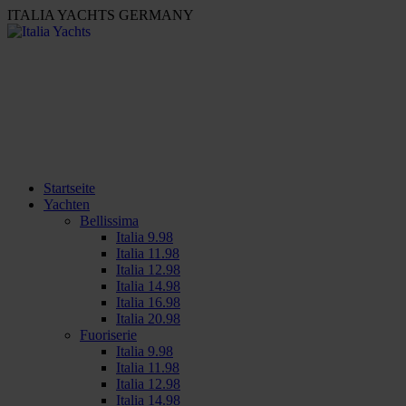
ITALIA YACHTS GERMANY
Startseite
Yachten
Bellissima
Italia 9.98
Italia 11.98
Italia 12.98
Italia 14.98
Italia 16.98
Italia 20.98
Fuoriserie
Italia 9.98
Italia 11.98
Italia 12.98
Italia 14.98