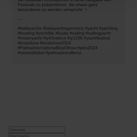
Festivals zu präsentieren, die etwas ganz
besonderes zu werden verspricht. ✨
---
#italiayachts #italiayachtsgermany #yacht #yachting
#boating #yachtlife #boats #sailing #sailingyacht
#motoryacht #iy43veloce #iy1298 #yachtfestival
#boatshow #boatshow2024
#PalmaInternationalBoatShow #pibs2024
#wirsinddabei #palmademallorca