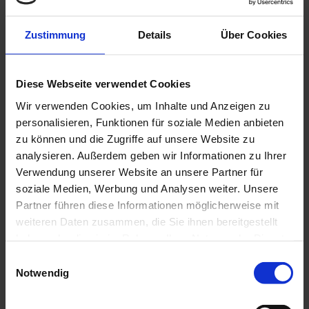
Fuoriserie
Zustimmung
Details
Über Cookies
Sportliche Modelle von 34 bis 50 Fuß.
Diese Webseite verwendet Cookies
9.98
Wir verwenden Cookies, um Inhalte und Anzeigen zu
personalisieren, Funktionen für soziale Medien anbieten
11.98
zu können und die Zugriffe auf unsere Website zu
12.98
analysieren. Außerdem geben wir Informationen zu Ihrer
Verwendung unserer Website an unsere Partner für
14.98
soziale Medien, Werbung und Analysen weiter. Unsere
Partner führen diese Informationen möglicherweise mit
weiteren Daten zusammen, die Sie ihnen bereitgestellt
haben oder die sie im Rahmen Ihrer Nutzung der Dienste
gesammelt haben.
Instagram
Einwilligungsauswahl
Notwendig