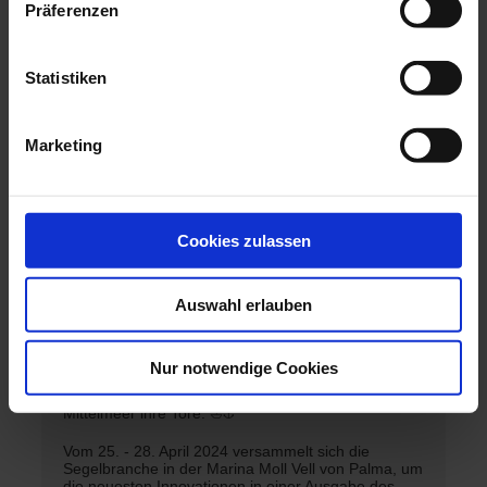
Präferenzen
Statistiken
Marketing
Cookies zulassen
Auswahl erlauben
Nur notwendige Cookies
Die Palma International Boat Show öfnet auch
dieses Jahr wieder pünktlich zum Saisonstart am
Mittelmeer ihre Tore. ⛵️⚓️
Vom 25. - 28. April 2024 versammelt sich die
Segelbranche in der Marina Moll Vell von Palma, um
die neuesten Innovationen in einer Ausgabe des